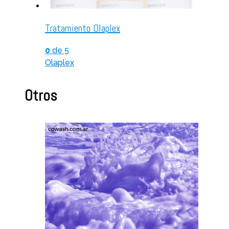
Tratamiento Olaplex
0
de 5
Olaplex
Otros