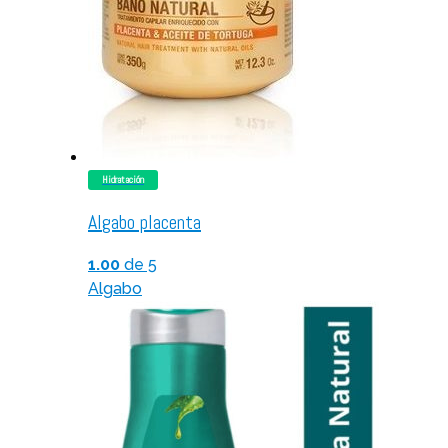
Hidratación
Algabo placenta
1.00
de 5
Algabo