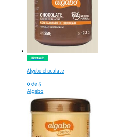
Hidratación
Algabo chocolate
0
de 5
Algabo