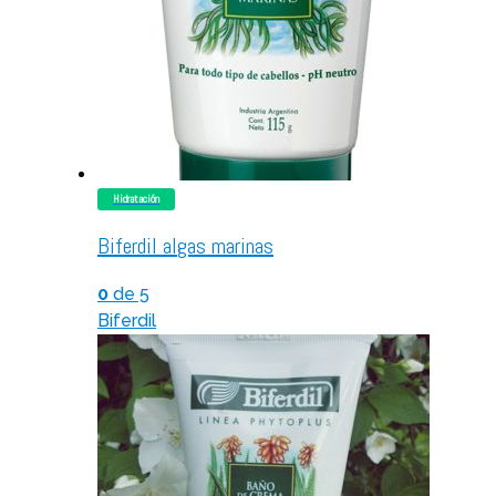
Hidratación
Biferdil algas marinas
0
de 5
Biferdil