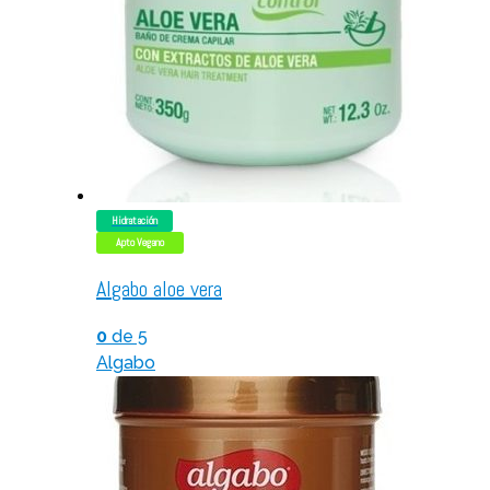
Hidratación
Apto Vegano
Algabo aloe vera
0
de 5
Algabo