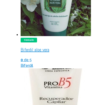
Hidratación
Biferdil aloe vera
0
de 5
Biferdil