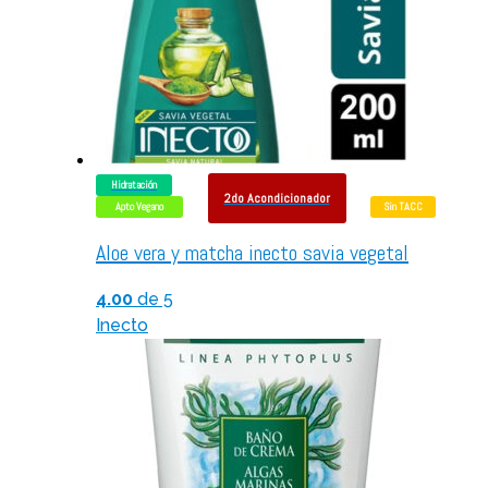
Hidratación
2do Acondicionador
Apto Vegano
Sin TACC
Aloe vera y matcha inecto savia vegetal
4.00
de 5
Inecto